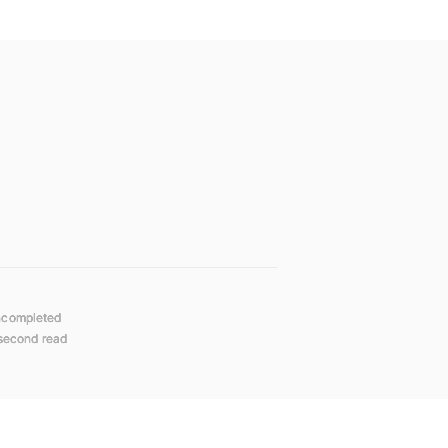
ncompleted
second read