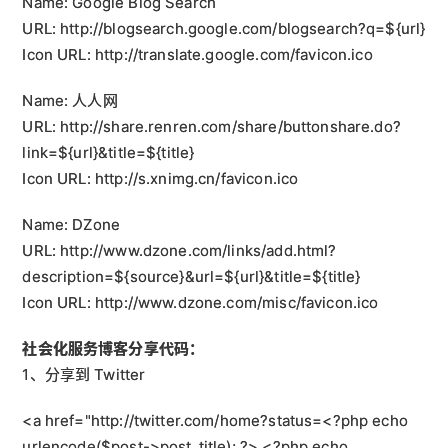
Name: Google Blog Search
URL: http://blogsearch.google.com/blogsearch?q=${url}
Icon URL: http://translate.google.com/favicon.ico
Name: 人人网
URL: http://share.renren.com/share/buttonshare.do?
link=${url}&title=${title}
Icon URL: http://s.xnimg.cn/favicon.ico
Name: DZone
URL: http://www.dzone.com/links/add.html?
description=${source}&url=${url}&title=${title}
Icon URL: http://www.dzone.com/misc/favicon.ico
社会化服务博客分享代码：
1、分享到 Twitter
<a href="http://twitter.com/home?status=<?php echo 
urlencode($post->post_title); ?> <?php echo 