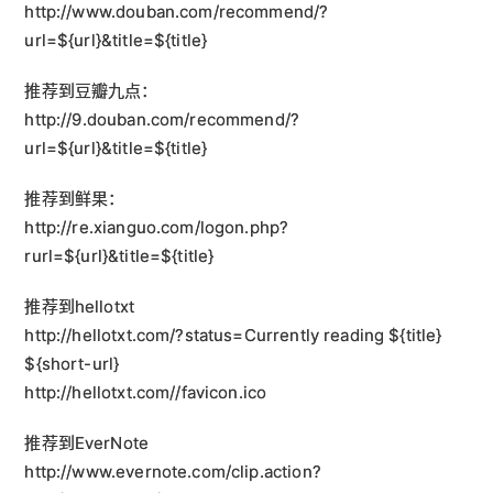
http://www.douban.com/recommend/?
url=${url}&title=${title}
推荐到豆瓣九点：
http://9.douban.com/recommend/?
url=${url}&title=${title}
推荐到鲜果：
http://re.xianguo.com/logon.php?
rurl=${url}&title=${title}
推荐到hellotxt
http://hellotxt.com/?status=Currently reading ${title}
${short-url}
http://hellotxt.com//favicon.ico
推荐到EverNote
http://www.evernote.com/clip.action?