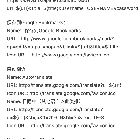
https://www.instapaper.com/api/add?
url=${url}&title=${title}&username=USERNAME&passwo
保存到Google Bookmarks：
Name：保存到Google Bookmarks
URL：http://www.google.com/bookmarks/mark?
op=edit&output=popup&bkmk=${url}&title=${title}
Icon URL：http://www.google.com/favicon.ico
自动翻译
Name: Autotranslate
URL: http://translate.google.com/translate?u=${url}
Icon URL: http://translate.google.com/favicon.ico
Name: 日翻中（其他语言以此类推）
URL: http://translate.google.com/translate?
u=${url}&sl=ja&tl=zh-CN&hl=en&ie=UTF-8
Icon URL: http://translate.google.com/favicon.ico