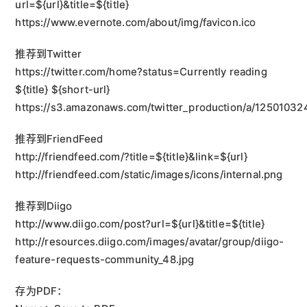
url=${url}&title=${title}
https://www.evernote.com/about/img/favicon.ico
推荐到Twitter
https://twitter.com/home?status=Currently reading
${title} ${short-url}
https://s3.amazonaws.com/twitter_production/a/125010324
推荐到FriendFeed
http://friendfeed.com/?title=${title}&link=${url}
http://friendfeed.com/static/images/icons/internal.png
推荐到Diigo
http://www.diigo.com/post?url=${url}&title=${title}
http://resources.diigo.com/images/avatar/group/diigo-
feature-requests-community_48.jpg
存为PDF：