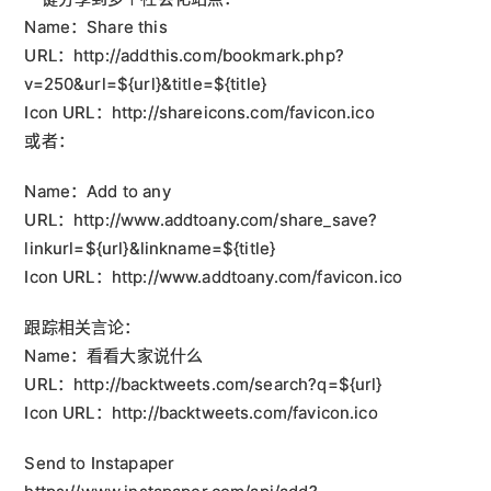
Name：Share this
URL：http://addthis.com/bookmark.php?
v=250&url=${url}&title=${title}
Icon URL：http://shareicons.com/favicon.ico
或者：
Name：Add to any
URL：http://www.addtoany.com/share_save?
linkurl=${url}&linkname=${title}
Icon URL：http://www.addtoany.com/favicon.ico
跟踪相关言论：
Name：看看大家说什么
URL：http://backtweets.com/search?q=${url}
Icon URL：http://backtweets.com/favicon.ico
Send to Instapaper