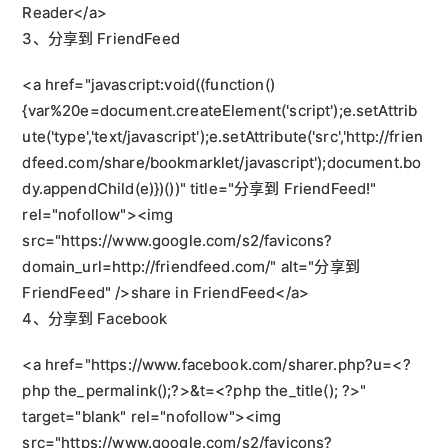
Reader</a>
3、分享到 FriendFeed
<a href="javascript:void((function()
{var%20e=document.createElement('script');e.setAttrib
ute('type','text/javascript');e.setAttribute('src','http://frien
dfeed.com/share/bookmarklet/javascript');document.bo
dy.appendChild(e)})())" title="分享到 FriendFeed!" 
rel="nofollow"><img 
src="https://www.google.com/s2/favicons?
domain_url=http://friendfeed.com/" alt="分享到
FriendFeed" />share in FriendFeed</a>
4、分享到 Facebook
<a href="https://www.facebook.com/sharer.php?u=<?
php the_permalink();?>&t=<?php the_title(); ?>" 
target="blank" rel="nofollow"><img 
src="https://www.google.com/s2/favicons?