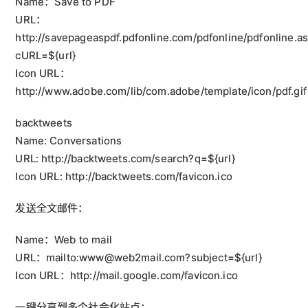
Name：Save to PDF
URL：
http://savepageaspdf.pdfonline.com/pdfonline/pdfonline.a
cURL=${url}
Icon URL：
http://www.adobe.com/lib/com.adobe/template/icon/pdf.gif
backtweets
Name: Conversations
URL: http://backtweets.com/search?q=${url}
Icon URL: http://backtweets.com/favicon.ico
发送全文邮件：
Name：Web to mail
URL：mailto:www@web2mail.com?subject=${url}
Icon URL：http://mail.google.com/favicon.ico
一键分享到多个社会化站点：