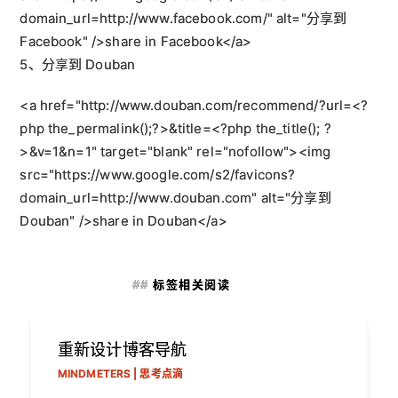
domain_url=http://www.facebook.com/" alt="分享到 
Facebook" />share in Facebook</a>
5、分享到 Douban
<a href="http://www.douban.com/recommend/?url=<?
php the_permalink();?>&title=<?php the_title(); ?
>&v=1&n=1" target="blank" rel="nofollow"><img 
src="https://www.google.com/s2/favicons?
domain_url=http://www.douban.com" alt="分享到 
Douban" />share in Douban</a>
标签相关阅读
重新设计博客导航
MINDMETERS | 思考点滴