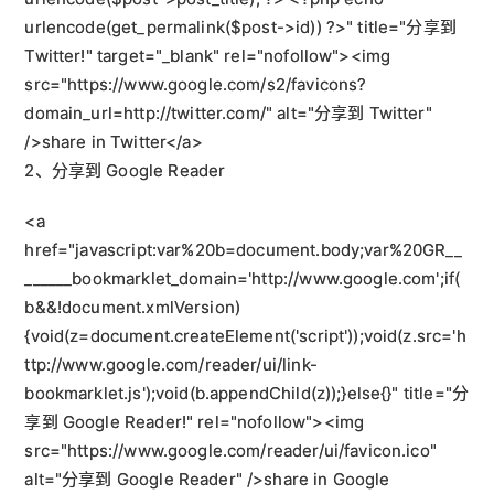
urlencode(get_permalink($post->id)) ?>" title="分享到 
Twitter!" target="_blank" rel="nofollow"><img 
src="https://www.google.com/s2/favicons?
domain_url=http://twitter.com/" alt="分享到 Twitter" 
/>share in Twitter</a>
2、分享到 Google Reader
<a 
href="javascript:var%20b=document.body;var%20GR__
______bookmarklet_domain='http://www.google.com';if(
b&&!document.xmlVersion)
{void(z=document.createElement('script'));void(z.src='h
ttp://www.google.com/reader/ui/link-
bookmarklet.js');void(b.appendChild(z));}else{}" title="分
享到 Google Reader!" rel="nofollow"><img 
src="https://www.google.com/reader/ui/favicon.ico" 
alt="分享到 Google Reader" />share in Google 