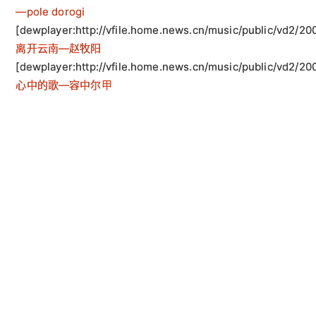
—pole dorogi
[dewplayer:http://vfile.home.news.cn/music/public/vd
离开云南—赵牧阳
[dewplayer:http://vfile.home.news.cn/music/public/vd
心中的歌—容中尔甲