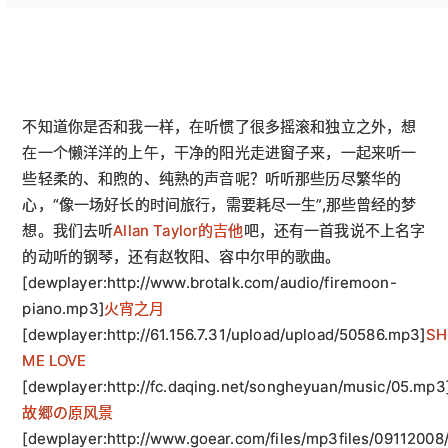
不知道你是否和我一样，在听惯了很多摇滚和独立之外，想
在一个懒洋洋的上午，干净的阳光走进窗子来，一起来听一
些轻柔的、和煦的、纯熟的声音呢？听听那些历尽繁华的
心，“像一场好长的时间旅行，需要耗尽一生”,那些曾经的梦
想。我们去听
Allan Taylor的吉他
吧，还有一首我说不上名字
的动听的钢琴，还有赵牧阳、容中尔甲的歌曲。
[dewplayer:http://www.brotalk.com/audio/firemoon-
piano.mp3]
火宵之月
[dewplayer:http://61.156.7.31/upload/upload/50586.mp3]
S
ME LOVE
[dewplayer:http://fc.daqing.net/songheyuan/music/05.mp3
故郷の原风景
[dewplayer:http://www.goear.com/files/mp3files/09112