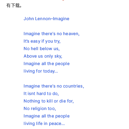
有下载。
John Lennon–Imagine
Imagine there’s no heaven,

It’s easy if you try,

No hell below us,

Above us only sky,

Imagine all the people

living for today…
Imagine there’s no countries,

It isnt hard to do,

Nothing to kill or die for,

No religion too,

Imagine all the people

living life in peace…