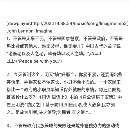
[dewplayer:http://202.114.88.54/music/song/Imagine.mp3]
John Lennon–Imagine
1、不管是无辜平民，不管是国家警察，不管是政府，不管是
热比娅或其他人，谁无父母，谁无妻儿？中国古代的孟子说
“老吾老以及人之老，幼吾幼以及人之幼。”السلام
عليك(“Peace be with you.”)
2、今天管制这个，明天“墙”奸那个，你累不累，还要闹出些
笑话来，弄得家长不像家长，小丑不像小丑的。一个农民工
都比一个政府的小职员早知道保外就医的事情，你还企图掩
耳盗铃什么呀？《国语·周语上》中的《召公谏厉王弭谤》中
左丘明说:“防民之口,甚于防川,川壅而溃,伤人必多,民亦如
之。是故为川者,决之使导;为民者,宣之使言。”
3、不管是政府民族策略的失败还是境外疆独势力的煽动或