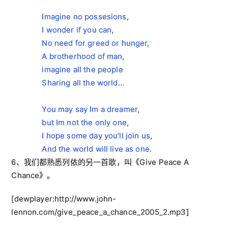
Imagine no possesions,

I wonder if you can,

No need for greed or hunger,

A brotherhood of man,

imagine all the people

Sharing all the world…
You may say Im a dreamer,

but Im not the only one,

I hope some day you’ll join us,

And the world will live as one. 
6、我们都熟悉列侬的另一首歌，叫《Give Peace A
Chance》。
[dewplayer:http://www.john-
lennon.com/give_peace_a_chance_2005_2.mp3]