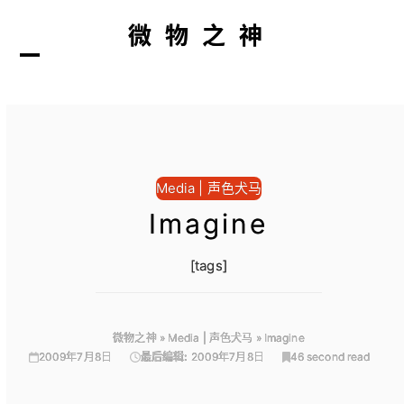
微物之神
打
关
开
闭
Media | 声色犬马
Imagine
[tags]
微物之神
»
Media | 声色犬马
»
Imagine
2009年7月8日
最后编辑:
2009年7月8日
46 second read