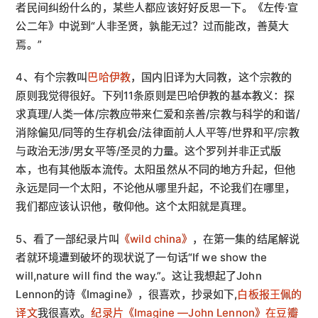
者民间纠纷什么的，某些人都应该好好反思一下。《左传·宣
公二年》中说到“人非圣贤，孰能无过？过而能改，善莫大
焉。”
4、有个宗教叫
巴哈伊教
，国内旧译为大同教，这个宗教的
原则我觉得很好。下列11条原则是巴哈伊教的基本教义：探
求真理/人类一体/宗教应带来仁爱和亲善/宗教与科学的和谐/
消除偏见/同等的生存机会/法律面前人人平等/世界和平/宗教
与政治无涉/男女平等/圣灵的力量。这个罗列并非正式版
本，也有其他版本流传。太阳虽然从不同的地方升起，但他
永远是同一个太阳，不论他从哪里升起，不论我们在哪里，
我们都应该认识他，敬仰他。这个太阳就是真理。
5、看了一部纪录片叫
《wild china》
，在第一集的结尾解说
者就环境遭到破坏的现状说了一句话“If we show the
will,nature will find the way.”。这让我想起了John
Lennon的诗《Imagine》，很喜欢，抄录如下,
白板报王佩的
译文
我很喜欢。
纪录片《Imagine —John Lennon》在豆瓣