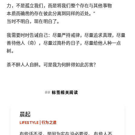
力，不是孤立我们，而是将我们整个存在与其他事物

本质而确凿的存在彼此分离到同样的近处。”
当时不明白，现在明白了。
我需要时时告诫自己：尽量严持戒律，尽量追求真理，尽量
善待他人（命），尽量过简朴的日子，尽量给他人种一点
树。
茶不醉人人自醉。可是我为何醉得如此厉害？
标签相关阅读
晨起
LIFESTYLE | 行为之道
有些话不说，是因为实在没必要说。 有些人不