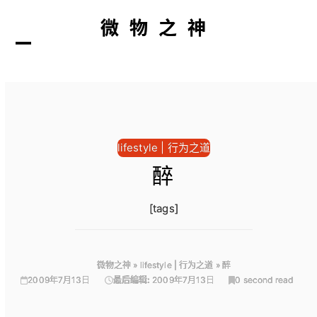
微物之神
打
关
开
闭
lifestyle | 行为之道
醉
[tags]
微物之神
»
lifestyle | 行为之道
»
醉
2009年7月13日
最后编辑:
2009年7月13日
0 second read