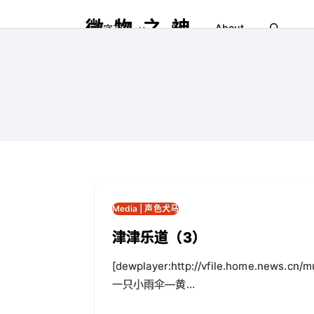
微物之神
Say
About
数字花园
Media | 声色犬马
津津乐道（3）
[dewplayer:http://vfile.home.news.cn
一只小雨伞—黄…