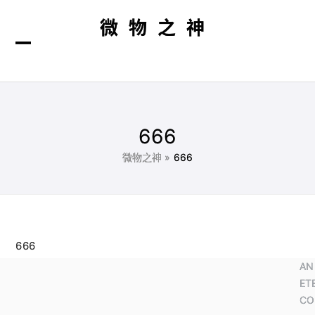
微物之神
打
关
开
闭
666
微物之神
»
666
666
AN
ET
CO